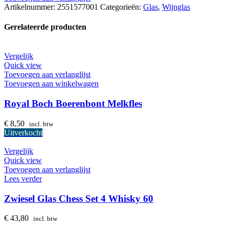
Ink
Artikelnummer:
2551577001
Categorieën:
Glas
,
Wijnglas
Champagne
Smaragdgroen
Gerelateerde producten
aantal
Vergelijk
Quick view
Toevoegen aan verlanglijst
Toevoegen aan winkelwagen
Royal Boch Boerenbont Melkfles
€
8,50
incl. btw
Uitverkocht
Vergelijk
Quick view
Toevoegen aan verlanglijst
Lees verder
Zwiesel Glas Chess Set 4 Whisky 60
€
43,80
incl. btw