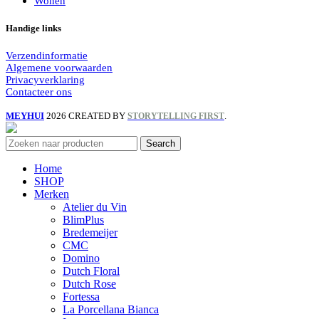
Wonen
Handige links
Verzendinformatie
Algemene voorwaarden
Privacyverklaring
Contacteer ons
MEYHUI
2026 CREATED BY
.
STORYTELLING FIRST
Search
Home
SHOP
Merken
Atelier du Vin
BlimPlus
Bredemeijer
CMC
Domino
Dutch Floral
Dutch Rose
Fortessa
La Porcellana Bianca