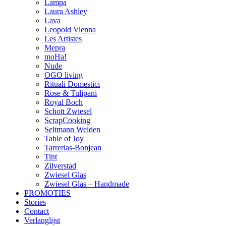
Lampa
Laura Ashley
Lava
Leopold Vienna
Les Artistes
Mepra
moHa!
Nude
OGO living
Rituali Domestici
Rose & Tulipani
Royal Boch
Schott Zwiesel
ScrapCooking
Seltmann Weiden
Table of Joy
Tarrerias-Bonjean
Tint
Zilverstad
Zwiesel Glas
Zwiesel Glas – Handmade
PROMOTIES
Stories
Contact
Verlanglijst