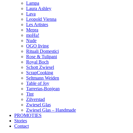
Lampa
Laura Ashley
Lava
Leopold Vienna
Les Artistes
Mepra
moHa!
Nude
OGO living
Rituali Domestici
Rose & Tulipani
Royal Boch
Schott Zwiesel
ScrapCooking
Seltmann Weiden
Table of Joy
Tarrerias-Bonjean
Tint
Zilverstad
Zwiesel Glas
Zwiesel Glas – Handmade
PROMOTIES
Stories
Contact