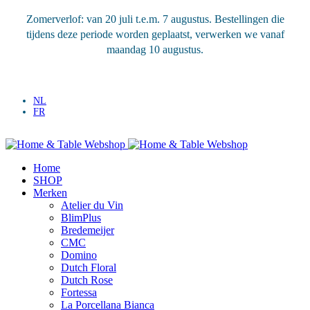
Zomerverlof: van 20 juli t.e.m. 7 augustus. Bestellingen die
tijdens deze periode worden geplaatst, verwerken we vanaf
maandag 10 augustus.
Vandaag besteld,
binnen 48u geleverd.
Gratis verzending
vanaf € 50
NL
FR
Gratis verzending
vanaf € 50
Home
SHOP
Merken
Atelier du Vin
BlimPlus
Bredemeijer
CMC
Domino
Dutch Floral
Dutch Rose
Fortessa
La Porcellana Bianca