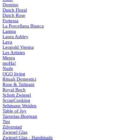
Domino
Dutch Floral
Dutch Rose
Fortessa
La Porcellana Bianca
Lampa
Laura Ashley
Lava
Leopold Vienna
Les Artistes
Mepra
moHa!
Nude
OGO living
Rituali Domestici
Rose & Tulipani
Royal Boch
Schott Zwiesel
ScrapCooking
Seltmann Weiden
Table of Joy
Tarrerias-Bonjean
Tint
Zilverstad
Zwiesel Glas
Zwiesel Glas - Handmade