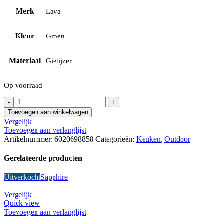
Merk
Lava
Kleur
Groen
Materiaal
Gietijzer
Op voorraad
Lava
Premium
Toevoegen aan winkelwagen
Series
Vergelijk
Gietijzeren
Toevoegen aan verlanglijst
Braadslede
Artikelnummer:
6020698858
Categorieën:
Keuken
,
Outdoor
(26x40cm)
Groen
Gerelateerde producten
aantal
Uitverkocht
Sapphire
Vergelijk
Quick view
Toevoegen aan verlanglijst