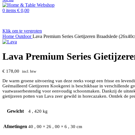
0
items
€
0,00
Klik om te vergroten
Home
Outdoor
Lava Premium Series Gietijzeren Braadslede (26x40
Lava Premium Series Gietijzer
€
178,00
incl. btw
De warm groene uitvoering van deze reeks voegt een frisse en levendig
Geëmailleerd Gietijzeren Kookgerei is beschikbaar in verschillende gro
vaatwasserbestendig voor eenvoudig schoonmaken. Dankzij de uitstek
gietijzeren potten van Lava zeer gewild in horecazaken. Ontdek de pre
Gewicht
4
,
420 kg
Afmetingen
40
,
00 × 26
,
00 × 6
,
30 cm