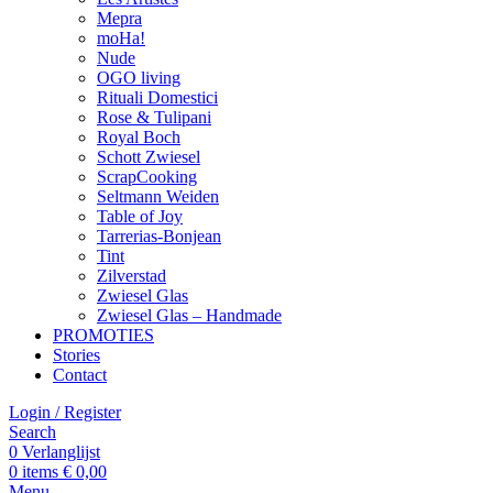
Mepra
moHa!
Nude
OGO living
Rituali Domestici
Rose & Tulipani
Royal Boch
Schott Zwiesel
ScrapCooking
Seltmann Weiden
Table of Joy
Tarrerias-Bonjean
Tint
Zilverstad
Zwiesel Glas
Zwiesel Glas – Handmade
PROMOTIES
Stories
Contact
Login / Register
Search
0
Verlanglijst
0
items
€
0,00
Menu