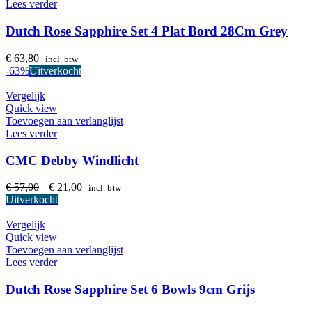
Lees verder
Dutch Rose Sapphire Set 4 Plat Bord 28Cm Grey
€
63,80
incl. btw
-63%
Uitverkocht
Vergelijk
Quick view
Toevoegen aan verlanglijst
Lees verder
CMC Debby Windlicht
Oorspronkelijke
Huidige
€
57,00
€
21,00
incl. btw
prijs
prijs
Uitverkocht
was:
is:
€ 57,00.
€ 21,00.
Vergelijk
Quick view
Toevoegen aan verlanglijst
Lees verder
Dutch Rose Sapphire Set 6 Bowls 9cm Grijs