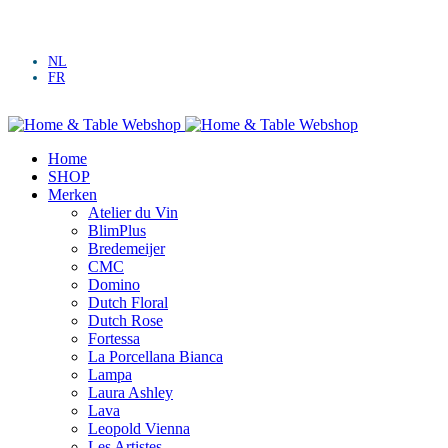
Vandaag besteld,
binnen 48u geleverd.
Gratis verzending
vanaf € 50
NL
FR
Gratis verzending
vanaf € 50
Home
SHOP
Merken
Atelier du Vin
BlimPlus
Bredemeijer
CMC
Domino
Dutch Floral
Dutch Rose
Fortessa
La Porcellana Bianca
Lampa
Laura Ashley
Lava
Leopold Vienna
Les Artistes